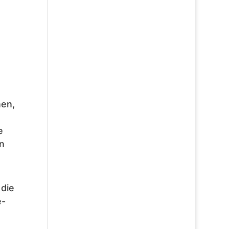
nen,
e
n
die
e-