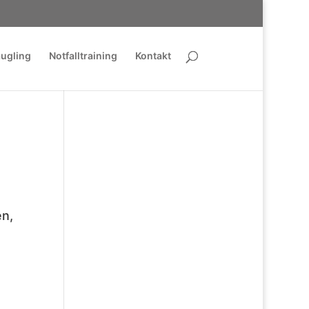
äugling
Notfalltraining
Kontakt
en,