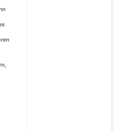
nn
es
eren
rn,