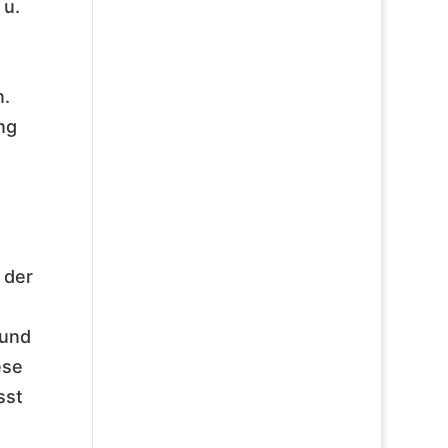
 u.
n.
ng
 der
 und
ese
sst