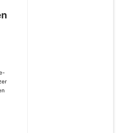
en
e-
zer
en